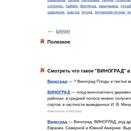
солонис
,
тайфи
,
фетяска
,
хванчкара
,
хуса
шардоне
,
шасла
,
ягода
,
янтарная ягода
,
я
БАНАН
Полезное
Смотреть что такое "ВИНОГРАД" в 
Виноград
— ? Виноград Плоды и листья
ВИНОГРАД
— плод многолетнего деревяни
районах; в средней полосе можно получи
сортов, в частности выведенных И. В. М
домашнего хозяйства
Виноград
— Виноград. ВИНОГРАД, род дре
Евразии, Северной и Южной Америке. Выр