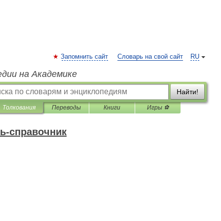
Запомнить сайт
Словарь на свой сайт
RU
едии на Академике
Найти!
Толкования
Переводы
Книги
Игры ⚽
ь-справочник