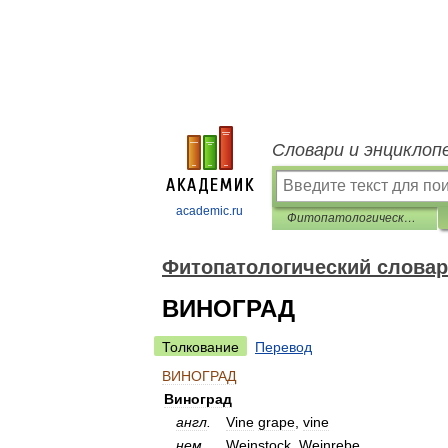
Словари и энциклоп
academic.ru
Фитопатологический словарь-справочник
Фитопатологический словар
ВИНОГРАД
Толкование
Перевод
ВИНОГРАД
Виноград
англ
.
Vine
grape
,
vine
нем
.
Weinstock
,
Weinrebe