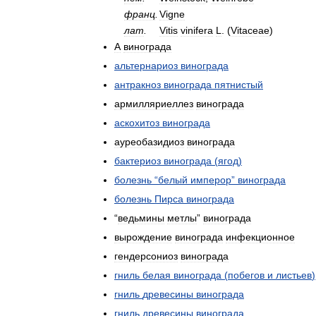
франц
.
Vigne
лат
.
Vitis
vinifera
L
. (
Vitaceae
)
А
винограда
альтернариоз
винограда
антракноз
винограда
пятнистый
армилляриеллез
винограда
аскохитоз
винограда
ауреобазидиоз
винограда
бактериоз
винограда
(
ягод
)
болезнь
“
белый
имперор
”
винограда
болезнь
Пирса
винограда
“
ведьмины
метлы
”
винограда
вырождение
винограда
инфекционное
гендерсониоз
винограда
гниль
белая
винограда
(
побегов
и
листьев
)
гниль
древесины
винограда
гниль
древесины
винограда