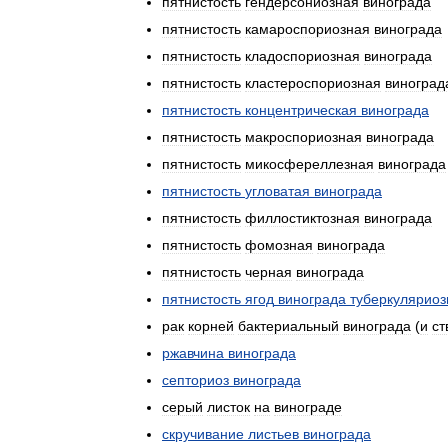
пятнистость
гендерсониозная
винограда
пятнистость
камароспориозная
винограда
пятнистость
кладоспориозная
винограда
пятнистость
кластероспориозная
виноград
пятнистость
концентрическая
винограда
пятнистость
макроспориозная
винограда
пятнистость
микосфереллезная
винограда
пятнистость
угловатая
винограда
пятнистость
филлостиктозная
винограда
пятнистость
фомозная
винограда
пятнистость
черная
винограда
пятнистость
ягод
винограда
туберкуляриоз
рак
корней
бактериальный
винограда
(
и
ст
ржавчина
винограда
септориоз
винограда
серый
листок
на
винограде
скручивание
листьев
винограда