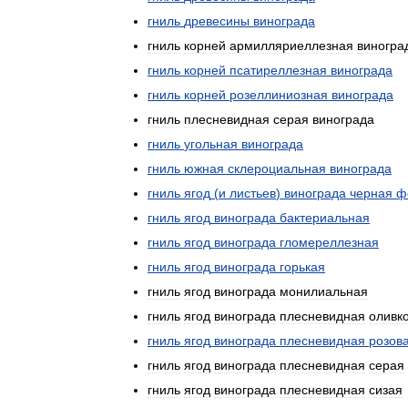
гниль
древесины
винограда
гниль
корней
армилляриеллезная
виногра
гниль
корней
псатиреллезная
винограда
гниль
корней
розеллиниозная
винограда
гниль
плесневидная
серая
винограда
гниль
угольная
винограда
гниль
южная
склероциальная
винограда
гниль
ягод
(
и
листьев
)
винограда
черная
ф
гниль
ягод
винограда
бактериальная
гниль
ягод
винограда
гломереллезная
гниль
ягод
винограда
горькая
гниль
ягод
винограда
монилиальная
гниль
ягод
винограда
плесневидная
оливк
гниль
ягод
винограда
плесневидная
розов
гниль
ягод
винограда
плесневидная
серая
гниль
ягод
винограда
плесневидная
сизая