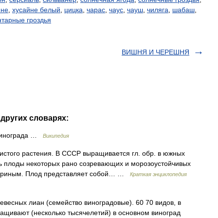
йне
,
хусайне белый
,
цицка
,
чарас
,
чаус
,
чауш
,
чиляга
,
шабаш
,
нтарные гроздья
ВИШНЯ И ЧЕРЕШНЯ
других словарях:
 винограда …
Википедия
стого растения. В СССР выращивается гл. обр. в южных
ть плоды некоторых рано созревающих и морозоустойчивых
ичуриным. Плод представляет собой… …
Краткая энциклопедия
весных лиан (семейство виноградовые). 60 70 видов, в
ащивают (несколько тысячелетий) в основном виноград