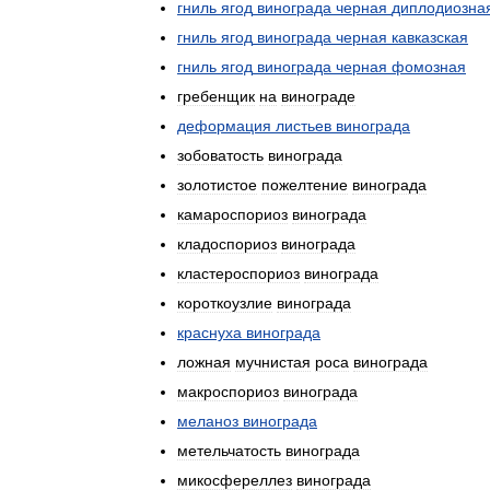
гниль
ягод
винограда
черная
диплодиозна
гниль
ягод
винограда
черная
кавказская
гниль
ягод
винограда
черная
фомозная
гребенщик
на
винограде
деформация
листьев
винограда
зобоватость
винограда
золотистое
пожелтение
винограда
камароспориоз
винограда
кладоспориоз
винограда
кластероспориоз
винограда
короткоузлие
винограда
краснуха
винограда
ложная
мучнистая
роса
винограда
макроспориоз
винограда
меланоз
винограда
метельчатость
винограда
микосфереллез
винограда