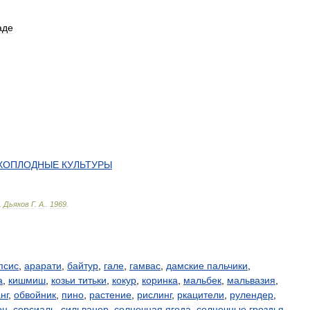
аде
ХОПЛОДНЫЕ
КУЛЬТУРЫ
.
Дьяков
Г
.
А
.
.
1969
.
псис
,
арарати
,
байтур
,
гале
,
гамвас
,
дамские пальчики
,
а
,
кишмиш
,
козьи титьки
,
кокур
,
коринка
,
мальбек
,
мальвазия
,
нг
,
обвойник
,
пино
,
растение
,
рислинг
,
ркацители
,
рулендер
,
он
,
серсиаль
,
сильванер
,
солнечная ягода
,
солнечные гроздья
,