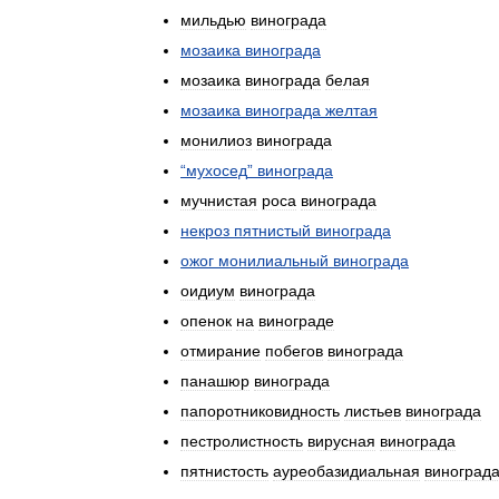
мильдью
винограда
мозаика
винограда
мозаика
винограда
белая
мозаика
винограда
желтая
монилиоз
винограда
“
мухосед
”
винограда
мучнистая
роса
винограда
некроз
пятнистый
винограда
ожог
монилиальный
винограда
оидиум
винограда
опенок
на
винограде
отмирание
побегов
винограда
панашюр
винограда
папоротниковидность
листьев
винограда
пестролистность
вирусная
винограда
пятнистость
ауреобазидиальная
виноград