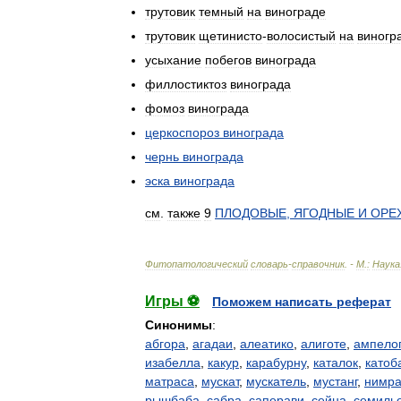
трутовик
темный
на
винограде
трутовик
щетинисто
-
волосистый
на
виногр
усыхание
побегов
винограда
филлостиктоз
винограда
фомоз
винограда
церкоспороз
винограда
чернь
винограда
эска
винограда
см
.
также
9
ПЛОДОВЫЕ
,
ЯГОДНЫЕ
И
ОРЕ
Фитопатологический
словарь
-
справочник
. -
М
.
:
Наука
Игры ⚽
Поможем написать реферат
Синонимы
:
абгора
,
агадаи
,
алеатико
,
алиготе
,
ампело
изабелла
,
какур
,
карабурну
,
каталок
,
катоб
матраса
,
мускат
,
мускатель
,
мустанг
,
нимра
рышбаба
,
сабра
,
саперави
,
сейна
,
семиль