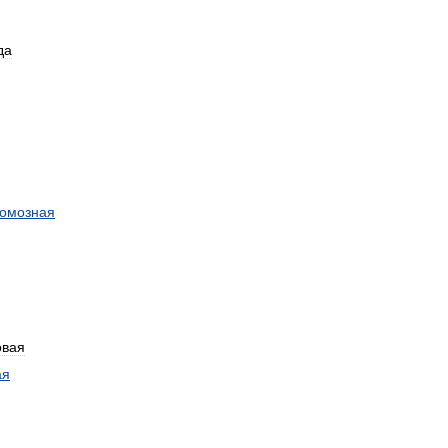
да
омозная
овая
ая